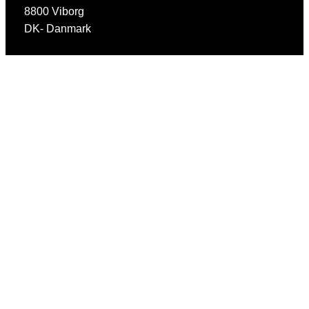
8800 Viborg
DK- Danmark
Menu
Forside
Segmenter
Produkter
Bliv kunde
Kontakt
Vilkår og betingelser
Salgs & leveringsbetingelser
Leje & Leasingbetingelser